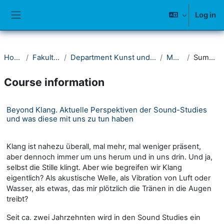
Skip to main content
Log in
Side panel
Home
Fakultät II
Department Kunst und Musik
Musik
Summary
Course information
Beyond Klang. Aktuelle Perspektiven der Sound-Studies
und was diese mit uns zu tun haben
Klang ist nahezu überall, mal mehr, mal weniger präsent,
aber dennoch immer um uns herum und in uns drin. Und ja,
selbst die Stille klingt. Aber wie begreifen wir Klang
eigentlich? Als akustische Welle, als Vibration von Luft oder
Wasser, als etwas, das mir plötzlich die Tränen in die Augen
treibt?
Seit ca. zwei Jahrzehnten wird in den Sound Studies ein