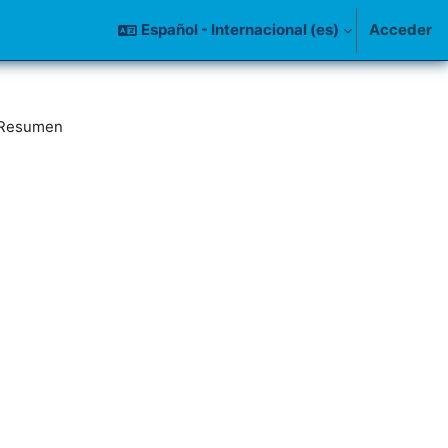
Español - Internacional ‎(es)‎
Acceder
Resumen