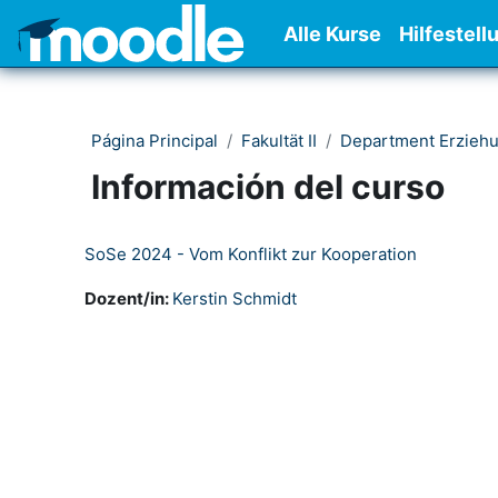
Salta al contenido principal
Alle Kurse
Hilfestell
Página Principal
Fakultät II
Department Erzieh
Información del curso
SoSe 2024 - Vom Konflikt zur Kooperation
Dozent/in:
Kerstin Schmidt