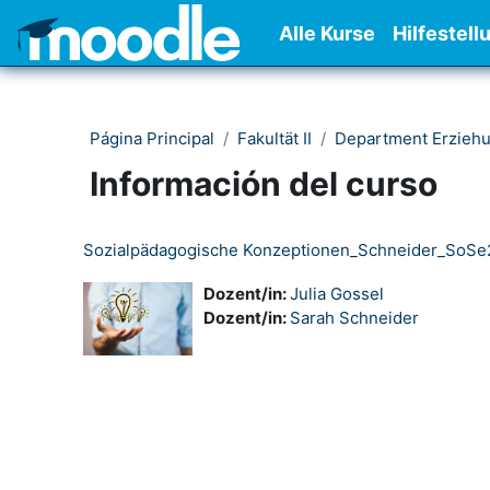
Salta al contenido principal
Alle Kurse
Hilfestell
Página Principal
Fakultät II
Department Erzieh
Información del curso
Sozialpädagogische Konzeptionen_Schneider_SoSe
Dozent/in:
Julia Gossel
Dozent/in:
Sarah Schneider