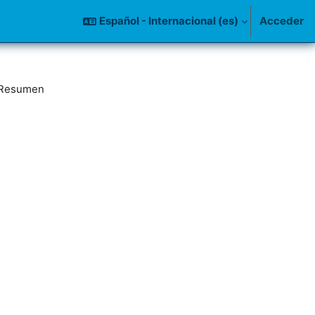
Español - Internacional ‎(es)‎
Acceder
Resumen