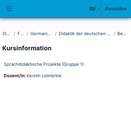
Zum Hauptinhalt
Anmelden
Website-Übersicht
Startseite
Fakultät I
Germanistisches Seminar
Didaktik der deutschen Sprache und Literatur - Linguistik
Beschreibung
Kursinformation
Sprachdidaktische Projekte (Gruppe 1)
Dozent/in:
Kerstin Leimbrink