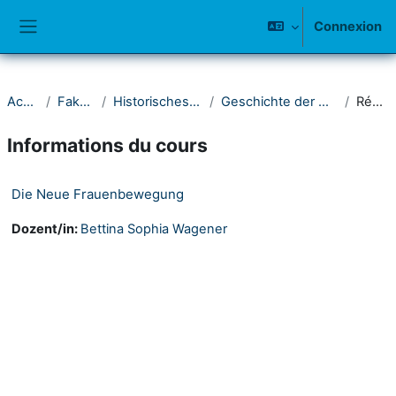
Passer au contenu principal
Connexion
Panneau latéral
Accueil
Fakultät I
Historisches Seminar
Geschichte der Gegenwart
Résumé
Informations du cours
Die Neue Frauenbewegung
Dozent/in:
Bettina Sophia Wagener