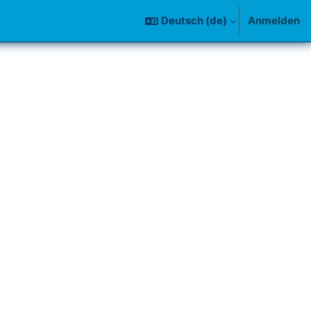
Deutsch ‎(de)‎
Anmelden