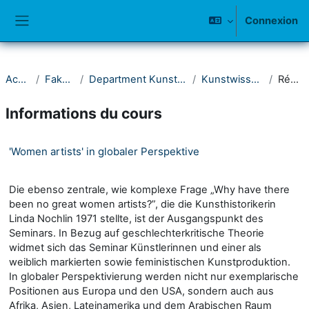
Passer au contenu principal
Connexion
Panneau latéral
Accueil
Fakultät II
Department Kunst und Musik
Kunstwissenschaft
Résumé
Informations du cours
'Women artists' in globaler Perspektive
Die ebenso zentrale, wie komplexe Frage „Why have there
been no great women artists?”, die die Kunsthistorikerin
Linda Nochlin 1971 stellte, ist der Ausgangspunkt des
Seminars. In Bezug auf geschlechterkritische Theorie
widmet sich das Seminar Künstlerinnen und einer als
weiblich markierten sowie feministischen Kunstproduktion.
In globaler Perspektivierung werden nicht nur exemplarische
Positionen aus Europa und den USA, sondern auch aus
Afrika, Asien, Lateinamerika und dem Arabischen Raum