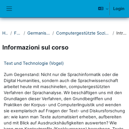
Vai al contenuto principale
Login
Pannello laterale
Home
Fakultät I
Germanistisches Seminar
Computergestützte Sozio- und Diskurslinguistik (CoSoDi)
Introduzione
Informazioni sul corso
Text und Technologie (Vogel)
Zum Gegenstand: Nicht nur die Sprachinformatik oder die
Digital Humanities, sondern auch die Sprachwissenschaft
arbeitet heute mit maschinellen, computergestützten
Verfahren der Sprachanalyse. Wir beschäftigen uns mit den
Grundlagen dieser Verfahren, den Grundbegriffen und
Praktiken der Korpus- und Computerlinguistik und wenden
sie exemplarisch auf Fragen der Text- und Diskursforschung
an: wie kann man Texte automatisiert erheben, aufbereiten
und mit Blick auf Ausdruckshäufigkeiten auswerten? Wie
kann man Kontextprofile (Kookkurrenzen) berechnen, Texte