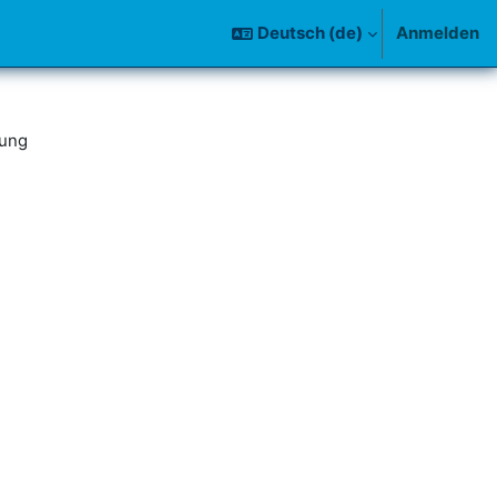
Deutsch ‎(de)‎
Anmelden
bung