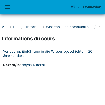
Passer au contenu principal
Connexion
Panneau latéral
Accueil
Fakultät I
Historisches Seminar
Wissens- und Kommunikationsgeschichte der Moderne
Résumé
Informations du cours
Vorlesung: Einführung in die Wissensgeschichte II: 20.
Jahrhundert
Dozent/in:
Noyan Dinckal