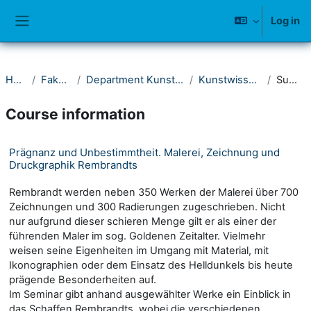
Skip to main content
Log in
Side panel
Home
Fakultät II
Department Kunst und Musik
Kunstwissenschaft
Summary
Course information
Prägnanz und Unbestimmtheit. Malerei, Zeichnung und
Druckgraphik Rembrandts
Rembrandt werden neben 350 Werken der Malerei über 700
Zeichnungen und 300 Radierungen zugeschrieben. Nicht
nur aufgrund dieser schieren Menge gilt er als einer der
führenden Maler im sog. Goldenen Zeitalter. Vielmehr
weisen seine Eigenheiten im Umgang mit Material, mit
Ikonographien oder dem Einsatz des Helldunkels bis heute
prägende Besonderheiten auf.
Im Seminar gibt anhand ausgewählter Werke ein Einblick in
das Schaffen Rembrandts, wobei die verschiedenen