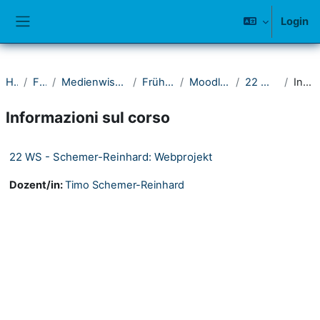
Vai al contenuto principale
Login
Pannello laterale
Home
Fakultät I
Medienwissenschaftliches Seminar
Frühere Semester
Moodle-Kurse ab 2021
22 Wintersemester
Introduzione
Informazioni sul corso
22 WS - Schemer-Reinhard: Webprojekt
Dozent/in:
Timo Schemer-Reinhard