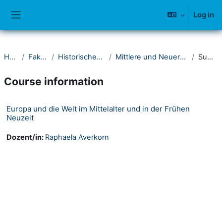
Skip to main content
Log in
Side panel
Home
Fakultät I
Historisches Seminar
Mittlere und Neuere Geschichte
Summary
Course information
Europa und die Welt im Mittelalter und in der Frühen
Neuzeit
Dozent/in:
Raphaela Averkorn