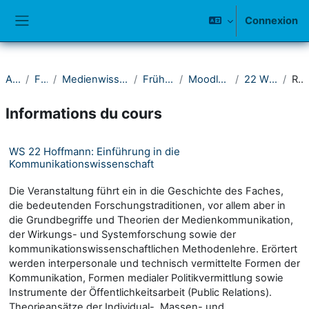
Passer au contenu principal
Connexion
Panneau latéral
Accueil
Fakultät I
Medienwissenschaftliches Seminar
Frühere Semester
Moodle-Kurse ab 2021
22 Wintersemester
Résumé
Informations du cours
WS 22 Hoffmann: Einführung in die
Kommunikationswissenschaft
Die Veranstaltung führt ein in die Geschichte des Faches,
die bedeutenden Forschungstraditionen, vor allem aber in
die Grundbegriffe und Theorien der Medienkommunikation,
der Wirkungs- und Systemforschung sowie der
kommunikationswissenschaftlichen Methodenlehre. Erörtert
werden interpersonale und technisch vermittelte Formen der
Kommunikation, Formen medialer Politikvermittlung sowie
Instrumente der Öffentlichkeitsarbeit (Public Relations).
Theorieansätze der Individual-, Massen- und