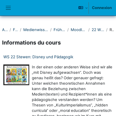
Passer au contenu principal
Connexion
Panneau latéral
Accueil
Fakultät I
Medienwissenschaftliches Seminar
Frühere Semester
Moodle-Kurse ab 2021
22 Wintersemester
Résumé
Informations du cours
WS 22 Stewen: Disney und Pädagogik
In der einen oder anderen Weise sind wir alle
„mit Disney aufgewachsen“. Doch was
genau heißt das? Oder genauer gefragt:
Unter welchen theoretischen Annahmen
kann die Beziehung zwischen
Medien(texten) und Rezipient*innen als eine
pädagogische verstanden werden? Um
Thesen von „Kulturimperialismus“, „hidden
curricula“ oder „moral education“ theoretisch
zu fundieren, beginnen wir im Kurs mit