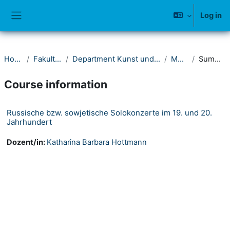
Skip to main content
Log in
Side panel
Home
Fakultät II
Department Kunst und Musik
Musik
Summary
Course information
Russische bzw. sowjetische Solokonzerte im 19. und 20.
Jahrhundert
Dozent/in:
Katharina Barbara Hottmann