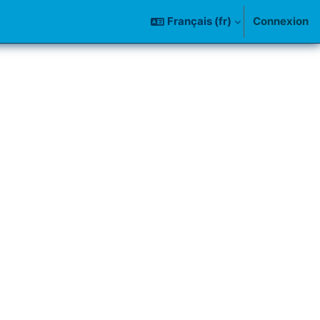
Français ‎(fr)‎
Connexion