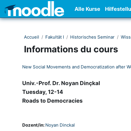
Passer au contenu principal
Alle Kurse
Hilfestell
Accueil
Fakultät I
Historisches Seminar
Wiss
Informations du cours
New Social Movements and Democratization after Wo
Univ.-Prof. Dr. Noyan Dinçkal
Tuesday, 12-14
Roads to Democracies
Dozent/in:
Noyan Dinckal