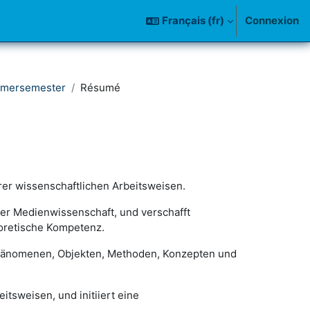
Français ‎(fr)‎
Connexion
mmersemester
Résumé
rer wissenschaftlichen Arbeitsweisen.
der Medienwissenschaft, und verschafft
eoretische Kompetenz.
Phänomenen, Objekten, Methoden, Konzepten und
tsweisen, und initiiert eine