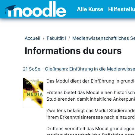
Passer au contenu principal
Alle Kurse
Hilfestell
Accueil
Fakultät I
Medienwissenschaftliches S
Informations du cours
21 SoSe - Gießmann: Einführung in die Medienwissen
Das Modul dient der Einführung in grund
Erstens bietet das Modul einen historis
Studierenden damit inhaltliche Ankerpun
Zweitens befähigt das Modul Studierend
ihrem Erkenntnisinteresse nach einzuor
Drittens vermittelt das Modul grundlegen