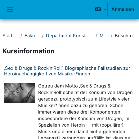
Zum Hauptinhalt
Anmelden
Website-Übersicht
Startseite
Fakultät II
Department Kunst und Musik
Musik
Beschreibung
Kursinformation
‚Sex & Drugs & Rock’n’Roll‘. Biographische Fallstudien zur
Heroinabhängigkeit von Musiker*innen
Getreu dem Motto ‚Sex & Drugs &
Rock’n’Roll‘ scheint der Konsum von Drogen
geradezu prototypisch zum Lifestyle vieler
Musiker*innen dazu zu gehören. Schon
immer waren diese drei Komponenten —
insbesondere der Konsum von Drogen, im
Speziellen von Heroin — mit (populärer)
Musik und einem damit einherge­henden
Lebensstil verbunden. Auffällig ist, dass es