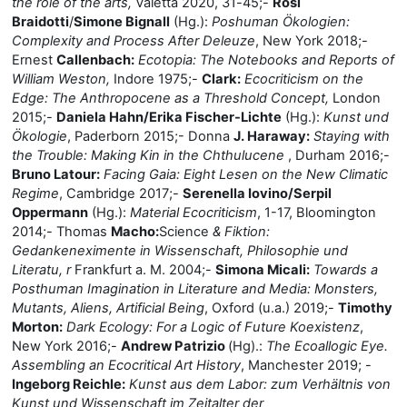
the role of the arts,
Valetta 2020, 31
-
45;-
Rosi
Braidotti
/
Simone Bignall
(Hg.):
Poshuman Ökologien:
Complexity and Process After Deleuze
, New York 2018;-
Ernest
Callenbach:
Ecotopia: The Notebooks and Reports of
William Weston,
Indore 1975;-
Clark:
Ecocriticism on the
Edge: The Anthropocene as a Threshold Concept,
London
2015;-
Daniela Hahn/Erika Fischer-Lichte
(Hg.):
Kunst und
Ökologie
, Paderborn 2015;- Donna
J. Haraway:
Staying with
the Trouble: Making Kin in the Chthulucene
, Durham 2016;-
Bruno Latour:
Facing Gaia: Eight Lesen on the New Climatic
Regime
, Cambridge 2017;-
Serenella Iovino/Serpil
Oppermann
(Hg.):
Material Ecocriticism
, 1-17, Bloomington
2014;-
Thomas
Macho:
Science
& Fiktion:
Gedankeneximente in Wissenschaft, Philosophie und
Literatu, r
Frankfurt a. M. 2004;
-
Simona Micali:
Towards a
Posthuman Imagination in Literature and Media: Monsters,
Mutants, Aliens, Artificial Being
, Oxford (u.a.) 2019;-
Timothy
Morton:
Dark Ecology: For a Logic of Future Koexistenz
,
New York 2016;-
Andrew Patrizio
(Hg).:
The Ecoallogic Eye.
Assembling an Ecocritical Art History
, Manchester 2019; -
Ingeborg Reichle:
Kunst aus dem Labor: zum Verhältnis von
Kunst und Wissenschaft im Zeitalter der