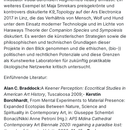
weiteres Exempel ist Maja Smrekars preisgekrönte und
kontrovers diskutierte
K9_Topology
auf der Ars Electronica
2017 in Linz, die das Verhältnis von Mensch, Wolf und Hund
unter dem Einsatz moderner Technologie und im Lichte von
Haraways Theorie der
Companion Species
und
Sympoiesis
diskutiert. Es werden die künstlerischen Strategien sowie die
philosophischen und technischen Grundlagen dieser
Projekte in den Blick genommen und die ethischen, (bio-))
politischen und rechtlichen Potenziale und diese Grenzen
als Kunstwerke Laboratorien für zukünftig praktikable
ökologische Netzwerke kritisch untersucht.
Einführende Literatur:
Alan C. Braddock:
A
Keener Perception: Ecocritical Studies in
American Art History
, Tuscaloosa 2009;-
Kerstin
Borchhardt
,
From Mental Experiments to Material Presence:
Expanded Ecotopias Between Nature, Science and
Spirituality in Contemporary Art, in:
Giuseppe Schembri
Bonaci/Nikki Anne Petroni (Hg.):
APS Mdina Cathedral
Contemporary
Art
Biennale 2020:
regaining a paradise lost: