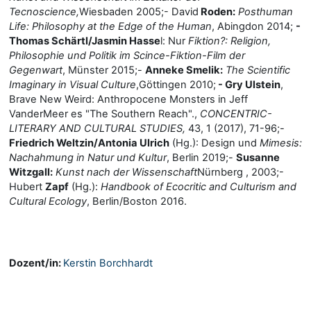
Tecnoscience,
Wiesbaden 2005;- David
Roden:
Posthuman
Life: Philosophy at the Edge of the Human
, Abingdon 2014;
-
Thomas Schärtl/Jasmin Hasse
l: Nur
Fiktion?: Religion,
Philosophie und Politik im Scince-Fiktion-Film der
Gegenwart
, Münster 2015;-
Anneke Smelik:
The Scientific
Imaginary in Visual Culture
,
Göttingen 2010;
-
Gry Ulstein
,
Brave New Weird: Anthropocene Monsters in Jeff
VanderMeer es "The Southern Reach".,
CONCENTRIC-
LITERARY AND CULTURAL STUDIES,
43, 1 (2017), 71-96;-
Friedrich Weltzin/Antonia Ulrich
(Hg.): Design und
Mimesis:
Nachahmung in Natur und Kultur
, Berlin 2019;-
Susanne
Witzgall:
Kunst nach der Wissenschaft
Nürnberg , 2003;-
Hubert
Zapf
(Hg.):
Handbook of Ecocritic
and Culturism and
Cultural Ecology
, Berlin/Boston 2016.
Dozent/in:
Kerstin Borchhardt