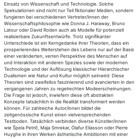
Einsatz von Wissenschaft und Technologie. Solche
Spekulationen sind nicht nur Teil fiktionaler Medien, sondern
fungieren bei verschiedenen Vertreter/innen der
Wissenschaftsphilosophie wie Donna J. Haraway, Bruno
Latour oder David Roden auch als Modelle für potenziell
realisierbare Zukunftsentwürfe. Trotz signifikanter
Unterschiede ist ein Kerngedanke ihrer Theorien, dass ein
prosperierendes Weiterstehen des Lebens nur auf der Basis
einer veränderten, verren Perspektive des Menschen auf
und Interaktion mit anderen Spezies sowie der modernen
Technologie und der Auflösung klassischer Hierarchischer
Dualismen wie Natur und Kultur möglich sein
wird.
Diese
Theorien sind zweifellos faszinierend und avancierten in den
vergangenen Jahren zu regelrechten Modeerscheinungen.
Die Frage ist jedoch, inwiefern diese oft abstrakten
Konzepte tatsächlich in die Realität transformiert werden
können. Für zahlreiche Autor/innen bildet die
zeitgenössische Kunst einen vielversprechenden
Testboden. Tatsächlich verbinden diverse Künstler/innen
wie Špela Petrič, Maja Smrekar, Ólafur Elíasson oder Pierre
Huyghe in ihren Werken ästhetische Ambitionen mit einer