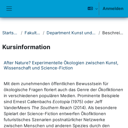
Zum Hauptinhalt
Anmelden
Website-Übersicht
Startseite
Fakultät II
Department Kunst und Musik
Beschreibung
Kursinformation
After Nature? Experimentelle Ökologien zwischen Kunst,
Wissenschaft und Science-Fiction
Mit dem zunehmenden öffentlichen Bewusstsein für
ökologische Fragen floriert auch das Genre der
Ökofiktionen
in verschiedenen populären Medien. Prominente Beispiele
sind Ernest Callenbachs
Ecotopia
(1975) oder Jeff
VanderMeers
The Southern Reach
(2014). Als besondere
Spielart der Science-Fiction entwerfen Ökofiktionen
futuristisches Szenarien postnatürlicher Netzwerke
zwischen Menschen und anderen Spezies durch den