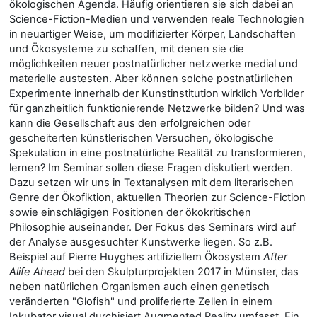
ökologischen Agenda. Häufig orientieren sie sich dabei an
Science-Fiction-Medien und verwenden reale Technologien
in neuartiger Weise, um modifizierter Körper, Landschaften
und Ökosysteme zu schaffen, mit denen sie die
möglichkeiten neuer postnatürlicher netzwerke medial und
materielle austesten. Aber können solche postnatürlichen
Experimente innerhalb der Kunstinstitution wirklich Vorbilder
für ganzheitlich funktionierende Netzwerke bilden? Und was
kann die Gesellschaft aus den erfolgreichen oder
gescheiterten künstlerischen Versuchen, ökologische
Spekulation in eine postnatürliche Realität zu transformieren,
lernen? Im Seminar sollen diese Fragen diskutiert werden.
Dazu setzen wir uns in Textanalysen mit dem literarischen
Genre der Ökofiktion, aktuellen Theorien zur Science-Fiction
sowie einschlägigen Positionen der ökokritischen
Philosophie auseinander. Der Fokus des Seminars wird auf
der Analyse ausgesuchter Kunstwerke liegen. So z.B.
Beispiel auf Pierre Huyghes artifiziellem Ökosystem
After
Alife Ahead
bei den Skulpturprojekten 2017 in Münster, das
neben natürlichen Organismen auch einen genetisch
veränderten "Glofish" und proliferierte Zellen in einem
Inkubator visual durchisiert Augmented Reality umfasst. Ein