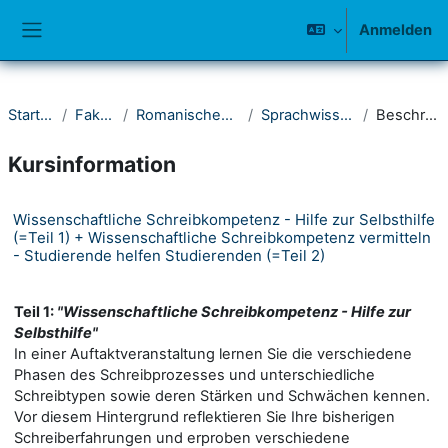
Zum Hauptinhalt
Anmelden
Website-Übersicht
Startseite
Fakultät I
Romanisches Seminar
Sprachwissenschaft
Beschreibung
Kursinformation
Wissenschaftliche Schreibkompetenz - Hilfe zur Selbsthilfe
(=Teil 1) + Wissenschaftliche Schreibkompetenz vermitteln
- Studierende helfen Studierenden (=Teil 2)
Teil 1:
"Wissenschaftliche Schreibkompetenz - Hilfe zur
Selbsthilfe"
In einer Auftaktveranstaltung lernen Sie die verschiedene
Phasen des Schreibprozesses und unterschiedliche
Schreibtypen sowie deren Stärken und Schwächen kennen.
Vor diesem Hintergrund reflektieren Sie Ihre bisherigen
Schreiberfahrungen und erproben verschiedene