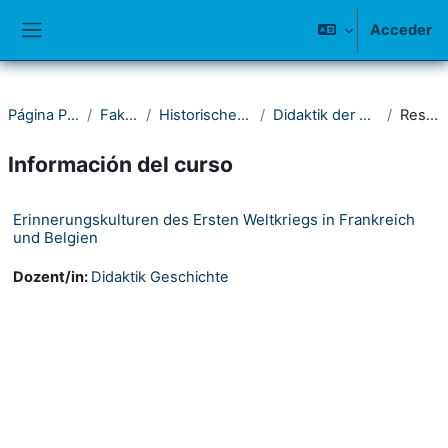
Salta al contenido principal
Acceder
Panel lateral
Página Principal
Fakultät I
Historisches Seminar
Didaktik der Geschichte
Resumen
Información del curso
Erinnerungskulturen des Ersten Weltkriegs in Frankreich
und Belgien
Dozent/in:
Didaktik Geschichte