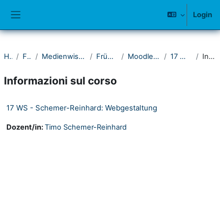
Vai al contenuto principale
Login
Pannello laterale
Home
Fakultät I
Medienwissenschaftliches Seminar
Frühere Semester
Moodle-Kurse 2016-2020
17 Wintersemester
Introduzione
Informazioni sul corso
17 WS - Schemer-Reinhard: Webgestaltung
Dozent/in:
Timo Schemer-Reinhard