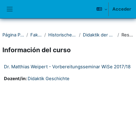
Salta al contenido principal
Acceder
Panel lateral
Página Principal
Fakultät I
Historisches Seminar
Didaktik der Geschichte
Resumen
Información del curso
Dr. Matthias Weipert - Vorbereitungsseminar WiSe 2017/18
Dozent/in:
Didaktik Geschichte