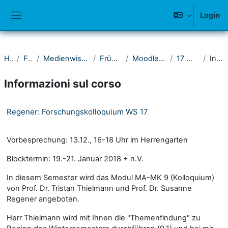
Vai al contenuto principale
Login
Pannello laterale
Home
Fakultät I
Medienwissenschaftliches Seminar
Frühere Semester
Moodle-Kurse 2016-2020
17 Wintersemester
Introduzione
Informazioni sul corso
Regener: Forschungskolloquium WS 17
Vorbesprechung: 13.12., 16-18 Uhr im Herrengarten
Blocktermin: 19.-21. Januar 2018 + n.V.
In diesem Semester wird das Modul MA-MK 9 (Kolloquium)
von Prof. Dr. Tristan Thielmann und Prof. Dr. Susanne
Regener angeboten.
Herr Thielmann wird mit Ihnen die "Themenfindung" zu