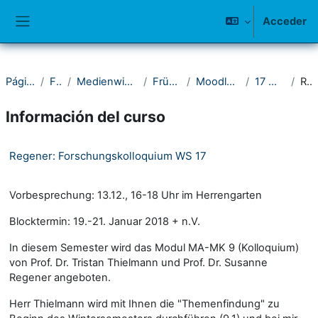
Salta al contenido principal
Acceder
Panel lateral
Página Principal
Fakultät I
Medienwissenschaftliches Seminar
Frühere Semester
Moodle-Kurse 2016-2020
17 Wintersemester
Resumen
Información del curso
Regener: Forschungskolloquium WS 17
Vorbesprechung: 13.12., 16-18 Uhr im Herrengarten
Blocktermin: 19.-21. Januar 2018 + n.V.
In diesem Semester wird das Modul MA-MK 9 (Kolloquium)
von Prof. Dr. Tristan Thielmann und Prof. Dr. Susanne
Regener angeboten.
Herr Thielmann wird mit Ihnen die "Themenfindung" zu