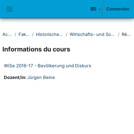
Passer au contenu principal
Connexion
Panneau latéral
Accueil
Fakultät I
Historisches Seminar
Wirtschafts- und Sozialgeschichte
Résumé
Informations du cours
WiSe 2016-17 - Bevölkerung und Diskurs
Dozent/in:
Jürgen Beine