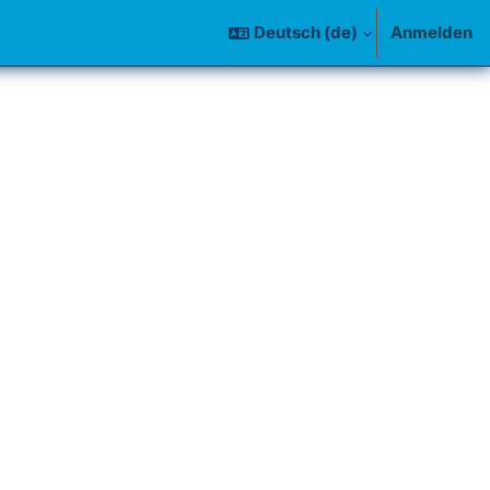
Deutsch ‎(de)‎
Anmelden