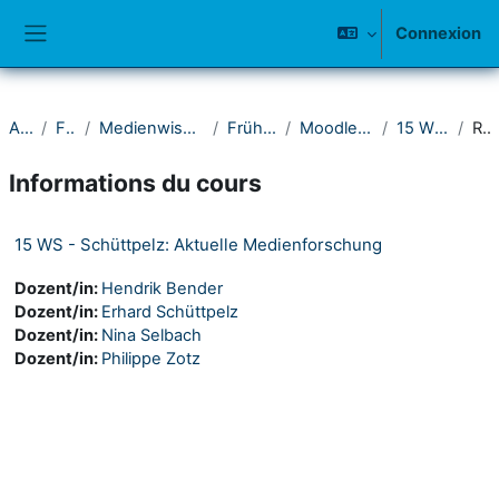
Passer au contenu principal
Connexion
Panneau latéral
Accueil
Fakultät I
Medienwissenschaftliches Seminar
Frühere Semester
Moodle-Kurse 2011-2015
15 Wintersemester
Résumé
Informations du cours
15 WS - Schüttpelz: Aktuelle Medienforschung
Dozent/in:
Hendrik Bender
Dozent/in:
Erhard Schüttpelz
Dozent/in:
Nina Selbach
Dozent/in:
Philippe Zotz