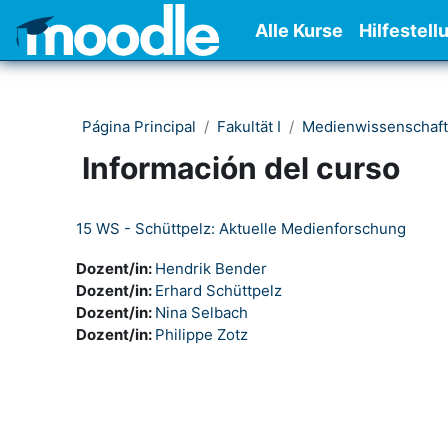
Salta al contenido principal
Alle Kurse
Hilfestell
Página Principal
Fakultät I
Medienwissenschaft
Información del curso
15 WS - Schüttpelz: Aktuelle Medienforschung
Dozent/in:
Hendrik Bender
Dozent/in:
Erhard Schüttpelz
Dozent/in:
Nina Selbach
Dozent/in:
Philippe Zotz