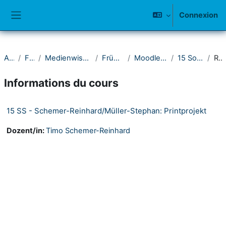
Passer au contenu principal
Connexion
Panneau latéral
Accueil
Fakultät I
Medienwissenschaftliches Seminar
Frühere Semester
Moodle-Kurse 2011-2015
15 Sommersemester
Résumé
Informations du cours
15 SS - Schemer-Reinhard/Müller-Stephan: Printprojekt
Dozent/in:
Timo Schemer-Reinhard