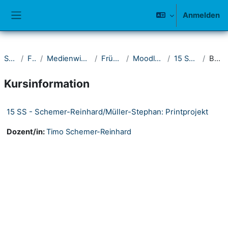
Zum Hauptinhalt
Anmelden
Website-Übersicht
Startseite
Fakultät I
Medienwissenschaftliches Seminar
Frühere Semester
Moodle-Kurse 2011-2015
15 Sommersemester
Beschreibung
Kursinformation
15 SS - Schemer-Reinhard/Müller-Stephan: Printprojekt
Dozent/in:
Timo Schemer-Reinhard