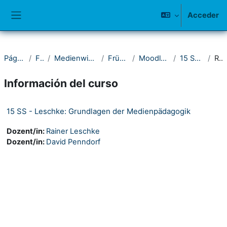
Salta al contenido principal
Acceder
Panel lateral
Página Principal
Fakultät I
Medienwissenschaftliches Seminar
Frühere Semester
Moodle-Kurse 2011-2015
15 Sommersemester
Resumen
Información del curso
15 SS - Leschke: Grundlagen der Medienpädagogik
Dozent/in:
Rainer Leschke
Dozent/in:
David Penndorf