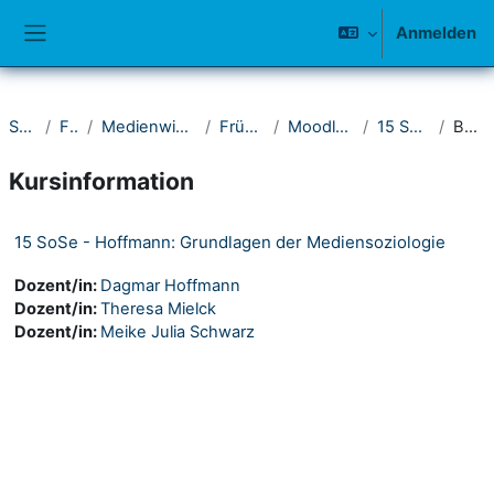
Zum Hauptinhalt
Anmelden
Website-Übersicht
Startseite
Fakultät I
Medienwissenschaftliches Seminar
Frühere Semester
Moodle-Kurse 2011-2015
15 Sommersemester
Beschreibung
Kursinformation
15 SoSe - Hoffmann: Grundlagen der Mediensoziologie
Dozent/in:
Dagmar Hoffmann
Dozent/in:
Theresa Mielck
Dozent/in:
Meike Julia Schwarz