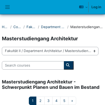
Skip to main content
Log in
Side panel
Home
Courses
Fakultät II
Department Architektur
Masterstudiengang Architektur
Masterstudiengang Architektur
Course categories
Search courses
Search courses
Masterstudiengang Architektur -
Schwerpunkt Planen und Bauen im Bestand
Page 1
Page 2
Page 3
Page 4
Page 5
Next page
1
2
3
4
5
»