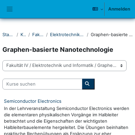
Zum Hauptinhalt
Anmelden
Website-Übersicht
Startseite
Kurse
Fakultät IV
Elektrotechnik und Informatik
Graphen-basierte Nanotechnologie
Graphen-basierte Nanotechnologie
Kursbereiche
Kurse suchen
Kurse suchen
Semiconductor Electronics
In der Lehrveranstaltung Semiconductor Electronics werden
die elementaren physikalischen Vorgänge im Halbleiter
betrachtet und die Eigenschaften der wichtigsten
Halbleiterbauelemente hergeleitet. Die Übungen beinhalten
praktische Rechenübungen als Ergänzung zur eher