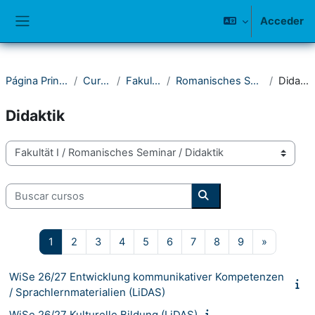
Salta al contenido principal
Acceder
Panel lateral
Página Principal
Cursos
Fakultät I
Romanisches Seminar
Didaktik
Didaktik
Categorías
Buscar cursos
Buscar cursos
Página 1
Página 2
Página 3
Página 4
Página 5
Página 6
Página 7
Página 8
Página 9
Siguiente
1
2
3
4
5
6
7
8
9
»
WiSe 26/27 Entwicklung kommunikativer Kompetenzen
/ Sprachlernmaterialien (LiDAS)
WiSe 26/27 Kulturelle Bildung (LiDAS)