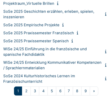
Projektraum_Virtuelle Brillen
SoSe 2025 Geschichten erzählen, erleben, spielen,
inszenieren
SoSe 2025 Empirische Projekte
SoSe 2025 Praxissemester Französisch
SoSe 2025 Praxissemester Spanisch
WiSe 24/25 Einführung in die französische und
spanische Fachdidaktik
WiSe 24/25 Entwicklung Kommunikativer Kompetenzen
/ Sprachlernmaterialien
SoSe 2024 Kulturhistorisches Lernen im
Französischunterricht
Página 1
Página 2
Página 3
Página 4
Página 5
Página 6
Página 7
Página 8
Página 9
Siguiente
1
2
3
4
5
6
7
8
9
»