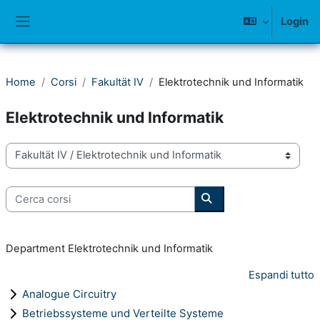
Vai al contenuto principale
Login
Pannello laterale
Home
Corsi
Fakultät IV
Elektrotechnik und Informatik
Elektrotechnik und Informatik
Categorie di corso
Cerca corsi
Cerca corsi
Department Elektrotechnik und Informatik
Espandi tutto
Analogue Circuitry
Betriebssysteme und Verteilte Systeme