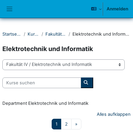
Zum Hauptinhalt
Anmelden
Website-Übersicht
Startseite
Kurse
Fakultät IV
Elektrotechnik und Informatik
Elektrotechnik und Informatik
Kursbereiche
Kurse suchen
Kurse suchen
Department Elektrotechnik und Informatik
Alles aufklappen
Seite 1
Seite 2
Nächste Seite
1
2
»