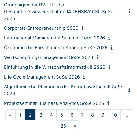
Grundlagen der BWL für die
Gesundheitswissenschaften (4DBHSBA16S), SoSe
2026
Corporate Entrepreneurship SS26
International Management Summer Term 2026
Ökonomische Forschungsmethoden SoSe 2026
Wertschöpfungsmanagement SoSe 2026
Einführung in die Wirtschaftsinformatik II SS26
Life Cycle Management SoSe 2026
Algorithmische Planung in der Betriebswirtschaft SoSe
2026
Projektseminar Business Analytics SoSe 2026
Vorherige Seite
Seite 1
Seite 2
Seite 3
Seite 4
Seite 5
Seite 6
Seite 7
Seite 8
Seite 9
Seite 10
«
1
2
3
4
5
6
7
8
9
10
…
Seite 26
Nächste Seite
26
»