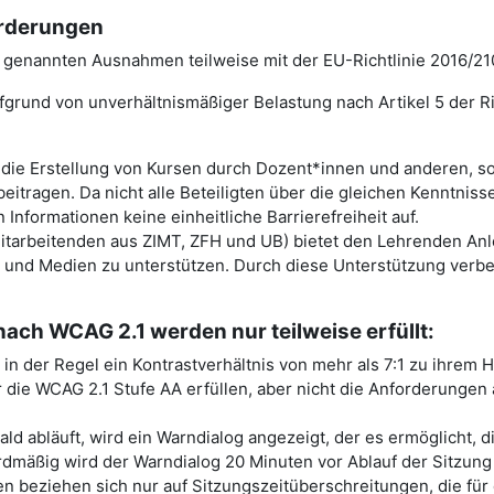
orderungen
 genannten Ausnahmen teilweise mit der EU-Richtlinie 2016/21
grund von unverhältnismäßiger Belastung nach Artikel 5 der Ric
 die Erstellung von Kursen durch Dozent*innen und anderen, s
eitragen. Da nicht alle Beteiligten über die gleichen Kenntniss
Informationen keine einheitliche Barrierefreiheit auf.
Mitarbeitenden aus ZIMT, ZFH und UB) bietet den Lehrenden A
lte und Medien zu unterstützen. Durch diese Unterstützung verbes
nach WCAG 2.1 werden nur teilweise erfüllt:
in der Regel ein Kontrastverhältnis von mehr als 7:1 zu ihrem H
r die WCAG 2.1 Stufe AA erfüllen, aber nicht die Anforderungen 
ld abläuft, wird ein Warndialog angezeigt, der es ermöglicht, d
rdmäßig wird der Warndialog 20 Minuten vor Ablauf der Sitzung
n beziehen sich nur auf Sitzungszeitüberschreitungen, die für