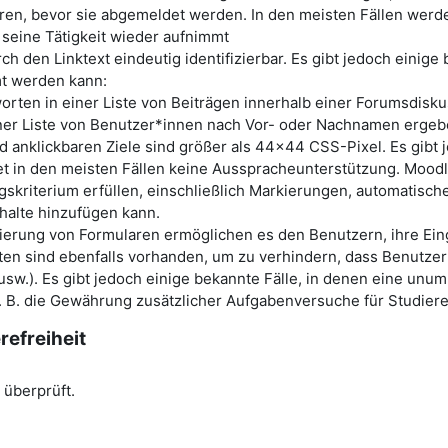
ieren, bevor sie abgemeldet werden. In den meisten Fällen wer
 seine Tätigkeit wieder aufnimmt
ch den Linktext eindeutig identifizierbar. Es gibt jedoch einig
mt werden kann:
orten in einer Liste von Beiträgen innerhalb einer Forumsdisku
iner Liste von Benutzer*innen nach Vor- oder Nachnamen ergeb
d anklickbaren Ziele sind größer als 44x44 CSS-Pixel. Es gib
 in den meisten Fällen keine Ausspracheunterstützung. Moodle 
lgskriterium erfüllen, einschließlich Markierungen, automatisc
nhalte hinzufügen kann.
erung von Formularen ermöglichen es den Benutzern, ihre Ein
ten sind ebenfalls vorhanden, um zu verhindern, dass Benutzer 
usw.). Es gibt jedoch einige bekannte Fälle, in denen eine unu
z. B. die Gewährung zusätzlicher Aufgabenversuche für Studier
refreiheit
 überprüft.