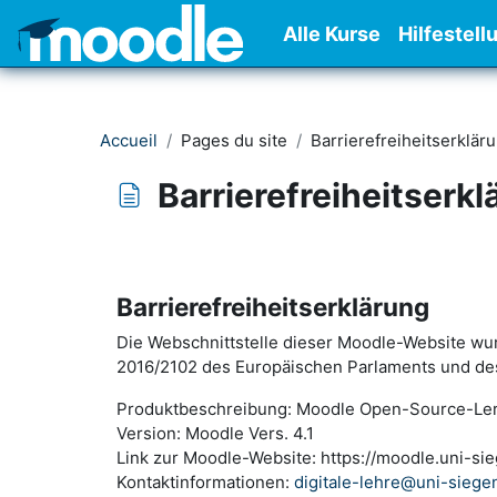
Passer au contenu principal
Alle Kurse
Hilfestell
Accueil
Pages du site
Barrierefreiheitserklär
Barrierefreiheitserk
Conditions d’achèvement
Barrierefreiheitserklärung
Die Webschnittstelle dieser Moodle-Website wurd
2016/2102 des Europäischen Parlaments und des
Produktbeschreibung: Moodle Open-Source-Ler
Version: Moodle Vers. 4.1
Link zur Moodle-Website: https://moodle.uni-si
Kontaktinformationen:
digitale-lehre@uni-siege