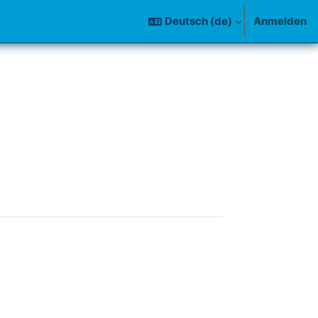
Deutsch ‎(de)‎
Anmelden