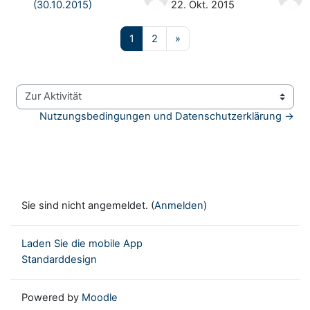
(30.10.2015)
22. Okt. 2015
Seite 1
Seite 2
Nächste Seite
1
2
»
Zur Aktivität
Nutzungsbedingungen und Datenschutzerklärung →
Sie sind nicht angemeldet. (
Anmelden
)
Laden Sie die mobile App
Standarddesign
Powered by
Moodle