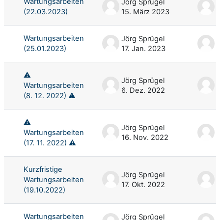
Wartungsarbeiten
Jörg Sprügel
(22.03.2023)
15. März 2023
Wartungsarbeiten
Jörg Sprügel
(25.01.2023)
17. Jan. 2023
1
⚠
Jörg Sprügel
Wartungsarbeiten
6. Dez. 2022
(8. 12. 2022) ⚠
⚠
Jörg Sprügel
Wartungsarbeiten
16. Nov. 2022
(17. 11. 2022) ⚠
Kurzfristige
Jörg Sprügel
Wartungsarbeiten
17. Okt. 2022
1
(19.10.2022)
Wartungsarbeiten
Jörg Sprügel