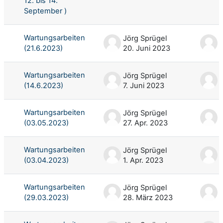
12. bis 14.
September )
Wartungsarbeiten
Jörg Sprügel
(21.6.2023)
20. Juni 2023
Wartungsarbeiten
Jörg Sprügel
(14.6.2023)
7. Juni 2023
7
Wartungsarbeiten
Jörg Sprügel
(03.05.2023)
27. Apr. 2023
2
Wartungsarbeiten
Jörg Sprügel
(03.04.2023)
1. Apr. 2023
1
Wartungsarbeiten
Jörg Sprügel
(29.03.2023)
28. März 2023