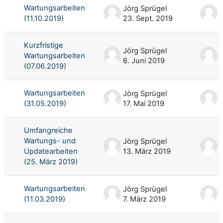
Wartungsarbeiten
Jörg Sprügel
(11.10.2019)
23. Sept. 2019
Kurzfristige
Jörg Sprügel
Wartungsarbeiten
6. Juni 2019
6
(07.06.2019)
Wartungsarbeiten
Jörg Sprügel
(31.05.2019)
17. Mai 2019
1
Umfangreiche
Wartungs- und
Jörg Sprügel
Updatearbeiten
13. März 2019
(25. März 2019)
Wartungsarbeiten
Jörg Sprügel
(11.03.2019)
7. März 2019