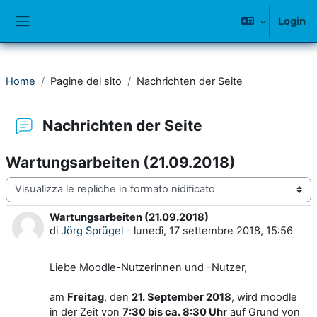
Vai al contenuto principale
Login
Pannello laterale
Home
Pagine del sito
Nachrichten der Seite
Nachrichten der Seite
Wartungsarbeiten (21.09.2018)
Modalità visualizzazione
Wartungsarbeiten (21.09.2018)
Numero di risposte: 0
di
Jörg Sprügel
-
lunedì, 17 settembre 2018, 15:56
Liebe Moodle-Nutzerinnen und -Nutzer,
am
Freitag
, den
21
. September 2018
, wird moodle
in der Zeit von
7:30 bis ca. 8:30 Uhr
auf Grund von