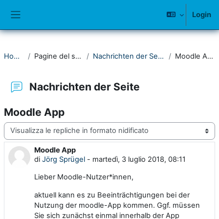
Vai al contenuto principale
Login
Pannello laterale
Home
Pagine del sito
Nachrichten der Seite
Moodle App
Nachrichten der Seite
Moodle App
Modalità visualizzazione
Moodle App
Numero di risposte: 0
di
Jörg Sprügel
-
martedì, 3 luglio 2018, 08:11
Lieber Moodle-Nutzer*innen,
aktuell kann es zu Beeinträchtigungen bei der
Nutzung der moodle-App kommen. Ggf. müssen
Sie sich zunächst einmal innerhalb der App