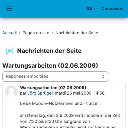
Passer au contenu principal
Connexion
Panneau latéral
Accueil
Pages du site
Nachrichten der Seite
Nachrichten der Seite
Wartungsarbeiten (02.06.2009)
Type d’affichage
Wartungsarbeiten (02.06.2009)
Nombre de réponses : 0
par
Jörg Sprügel
,
mardi 26 mai 2009, 14:50
Liebe Moodle-Nutzerinnen und -Nutzer,
am Dienstag, den 2.6.2009 wird moodle in der Zeit
von 7:30 bis 8:30 Uhr aufgrund von
Wartungsarbeiten kurzzeitig nicht zur Verfügung