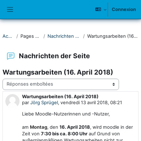
Passer au contenu principal
Connexion
Panneau latéral
Accueil
Pages du site
Nachrichten der Seite
Wartungsarbeiten (16. April 2018)
Nachrichten der Seite
Wartungsarbeiten (16. April 2018)
Type d’affichage
Wartungsarbeiten (16. April 2018)
Nombre de réponses : 0
par
Jörg Sprügel
,
vendredi 13 avril 2018, 08:21
Liebe Moodle-Nutzerinnen und -Nutzer,
am
Montag
, den
16. April 2018
, wird moodle in der
Zeit von
7:30 bis ca. 8:00 Uhr
auf Grund von
außerplanmäßigen Wartungsarbeiten nicht zur