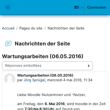
Passer au contenu principal
Connexion
Panneau latéral
Accueil
Pages du site
Nachrichten der Seite
Nachrichten der Seite
Wartungsarbeiten (06.05.2016)
Type d’affichage
Wartungsarbeiten (06.05.2016)
Nombre de réponses : 0
par
Jörg Sprügel
,
mercredi 4 mai 2016, 11:34
Liebe Moodle-Nutzerinnen und -Nutzer,
am Freitag, den
6. Mai 2016
, wird moodle in der Zeit
von
7:30 bis 8:30 Uh
r auf Grund von