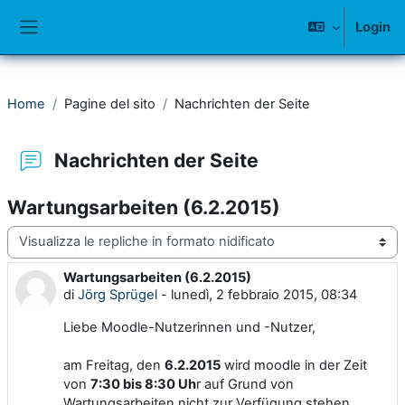
Vai al contenuto principale
Login
Pannello laterale
Home
Pagine del sito
Nachrichten der Seite
Nachrichten der Seite
Wartungsarbeiten (6.2.2015)
Modalità visualizzazione
Wartungsarbeiten (6.2.2015)
Numero di risposte: 0
di
Jörg Sprügel
-
lunedì, 2 febbraio 2015, 08:34
Liebe Moodle-Nutzerinnen und -Nutzer,
am Freitag, den
6.2.2015
wird moodle in der Zeit
von
7:30 bis 8:30 Uh
r auf Grund von
Wartungsarbeiten
nicht zur Verfügung stehen.