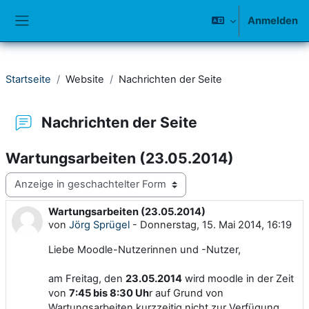
Zum Hauptinhalt
Anmelden
Website-Übersicht
Startseite
Website
Nachrichten der Seite
Nachrichten der Seite
Wartungsarbeiten (23.05.2014)
Anzeigemodus
Wartungsarbeiten (23.05.2014)
Anzahl Antworten: 0
von
Jörg Sprügel
-
Donnerstag, 15. Mai 2014, 16:19
Liebe Moodle-Nutzerinnen und -Nutzer,
am Freitag, den
23.05.2014
wird moodle in der Zeit
von
7:45 bis 8:30 Uh
r auf Grund von
Wartungsarbeiten
kurzzeitig
nicht zur Verfügung